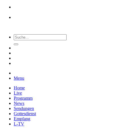
Menu
Home
Live
Programm
News
Sendungen
Gottesdienst
Empfang
L-TV