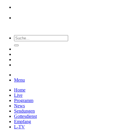
Menu
Home
Live
Programm
News
Sendungen
Gottesdienst
Empfang
L-TV