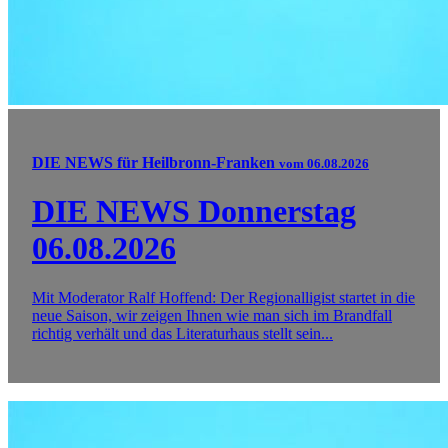
DIE NEWS für Heilbronn-Franken
vom 06.08.2026
DIE NEWS Donnerstag
06.08.2026
Mit Moderator Ralf Hoffend: Der Regionalligist startet in die
neue Saison, wir zeigen Ihnen wie man sich im Brandfall
richtig verhält und das Literaturhaus stellt sein...