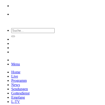
Menu
Home
Live
Programm
News
Sendungen
Gottesdienst
Empfang
L-TV