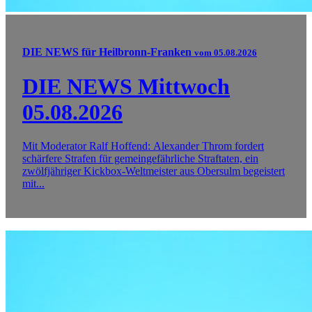
DIE NEWS für Heilbronn-Franken
vom 05.08.2026
DIE NEWS Mittwoch
05.08.2026
Mit Moderator Ralf Hoffend: Alexander Throm fordert
schärfere Strafen für gemeingefährliche Straftaten, ein
zwölfjähriger Kickbox-Weltmeister aus Obersulm begeistert
mit...