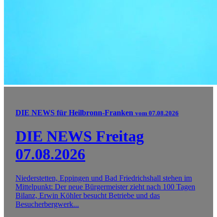
DIE NEWS für Heilbronn-Franken
vom 07.08.2026
DIE NEWS Freitag
07.08.2026
Niederstetten, Eppingen und Bad Friedrichshall stehen im
Mittelpunkt: Der neue Bürgermeister zieht nach 100 Tagen
Bilanz, Erwin Köhler besucht Betriebe und das
Besucherbergwerk...