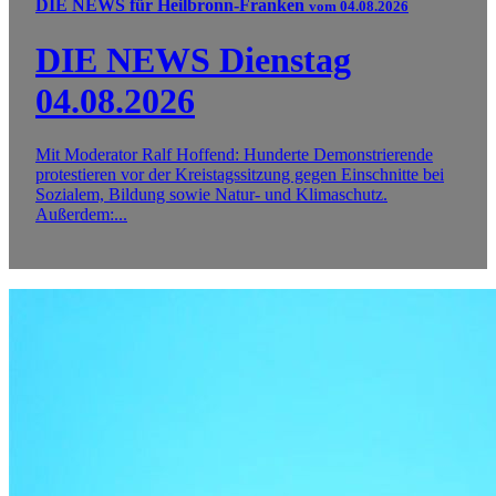
DIE NEWS für Heilbronn-Franken
vom 04.08.2026
DIE NEWS Dienstag
04.08.2026
Mit Moderator Ralf Hoffend: Hunderte Demonstrierende
protestieren vor der Kreistagssitzung gegen Einschnitte bei
Sozialem, Bildung sowie Natur- und Klimaschutz.
Außerdem:...