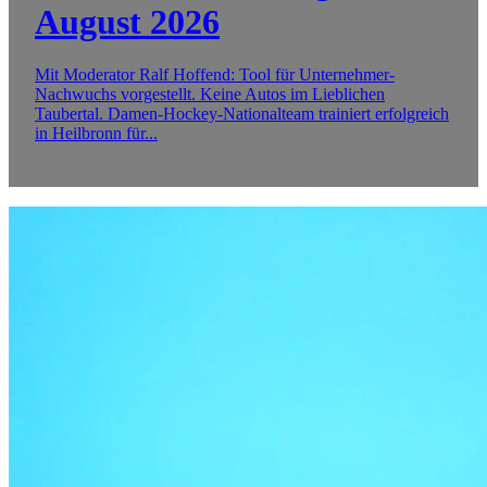
August 2026
Mit Moderator Ralf Hoffend: Tool für Unternehmer-
Nachwuchs vorgestellt. Keine Autos im Lieblichen
Taubertal. Damen-Hockey-Nationalteam trainiert erfolgreich
in Heilbronn für...