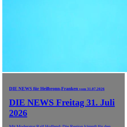
DIE NEWS für Heilbronn-Franken
vom 31.07.2026
DIE NEWS Freitag 31. Juli
2026
Mit Moderator Ralf Hoffend: Die Region kämpft für den