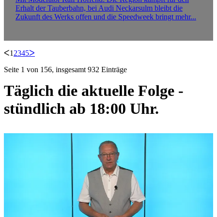
Erhalt der Tauberbahn, bei Audi Neckarsulm bleibt die
Zukunft des Werks offen und die Speedweek bringt mehr...
ᐸ
1
2
3
4
5
ᐳ
Seite 1 von 156, insgesamt 932 Einträge
Täglich die aktuelle Folge -
stündlich ab 18:00 Uhr.