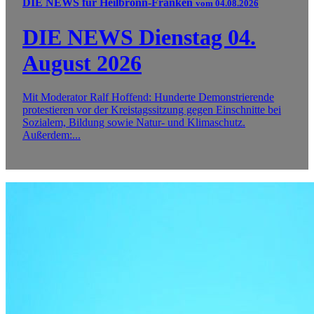
DIE NEWS für Heilbronn-Franken
vom 04.08.2026
DIE NEWS Dienstag 04.
August 2026
Mit Moderator Ralf Hoffend: Hunderte Demonstrierende
protestieren vor der Kreistagssitzung gegen Einschnitte bei
Sozialem, Bildung sowie Natur- und Klimaschutz.
Außerdem:...