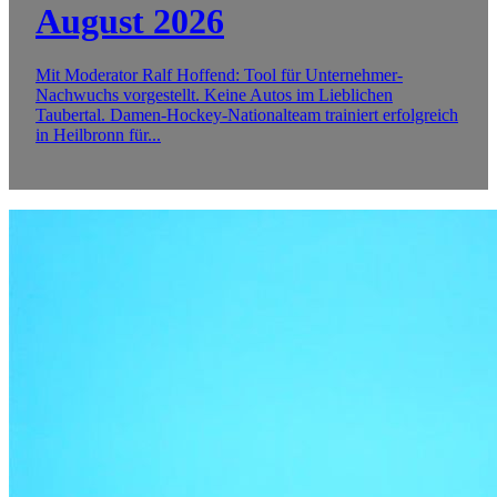
August 2026
Mit Moderator Ralf Hoffend: Tool für Unternehmer-
Nachwuchs vorgestellt. Keine Autos im Lieblichen
Taubertal. Damen-Hockey-Nationalteam trainiert erfolgreich
in Heilbronn für...