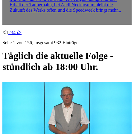
Erhalt der Tauberbahn, bei Audi Neckarsulm bleibt die
Zukunft des Werks offen und die Speedweek bringt mehr...
ᐸ
1
2
3
4
5
ᐳ
Seite 1 von 156, insgesamt 932 Einträge
Täglich die aktuelle Folge -
stündlich ab 18:00 Uhr.