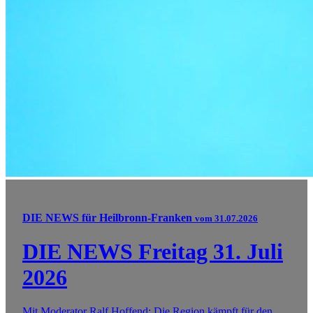
DIE NEWS für Heilbronn-Franken
vom 31.07.2026
DIE NEWS Freitag 31. Juli
2026
Mit Moderator Ralf Hoffend: Die Region kämpft für den