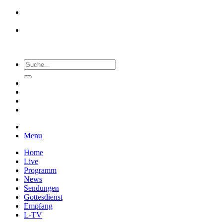
Menu
Home
Live
Programm
News
Sendungen
Gottesdienst
Empfang
L-TV