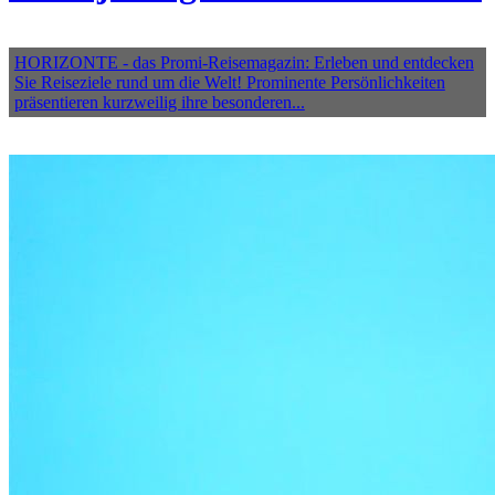
HORIZONTE - das Promi-Reisemagazin: Erleben und entdecken
Sie Reiseziele rund um die Welt! Prominente Persönlichkeiten
präsentieren kurzweilig ihre besonderen...