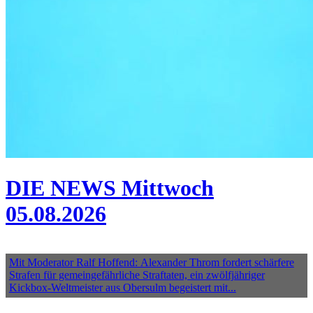
DIE NEWS Mittwoch
05.08.2026
Mit Moderator Ralf Hoffend: Alexander Throm fordert schärfere
Strafen für gemeingefährliche Straftaten, ein zwölfjähriger
Kickbox-Weltmeister aus Obersulm begeistert mit...