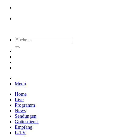
Menu
Home
Live
Programm
News
Sendungen
Gottesdienst
Empfang
L-TV