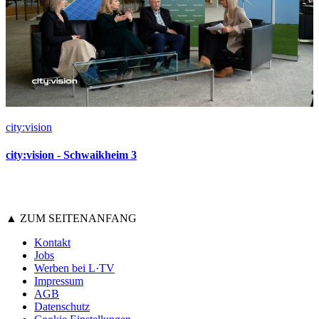
city:vision
city:vision - Schwaikheim 3
▲ ZUM SEITENANFANG
Kontakt
Jobs
Werben bei L·TV
Impressum
AGB
Datenschutz