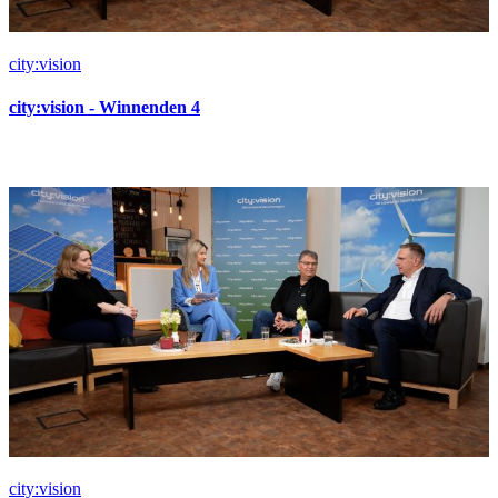
city:vision
city:vision - Winnenden 4
city:vision