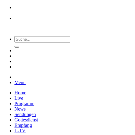
Menu
Home
Live
Programm
News
Sendungen
Gottesdienst
Empfang
L-TV