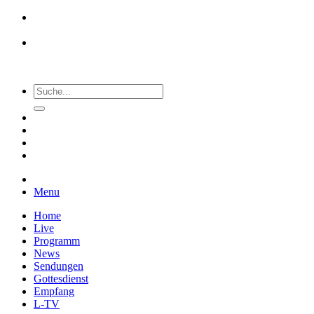
Menu
Home
Live
Programm
News
Sendungen
Gottesdienst
Empfang
L-TV