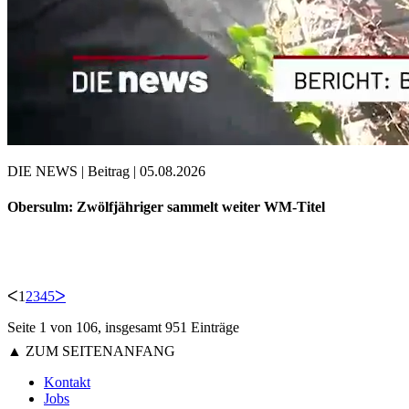
DIE NEWS | Beitrag | 05.08.2026
Obersulm: Zwölfjähriger sammelt weiter WM-Titel
ᐸ
1
2
3
4
5
ᐳ
Seite 1 von 106, insgesamt 951 Einträge
▲ ZUM SEITENANFANG
Kontakt
Jobs