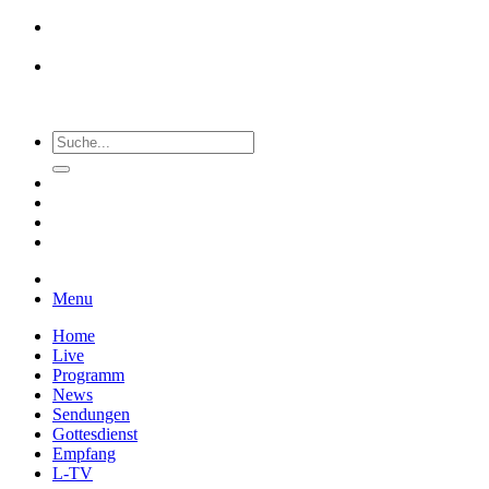
Menu
Home
Live
Programm
News
Sendungen
Gottesdienst
Empfang
L-TV