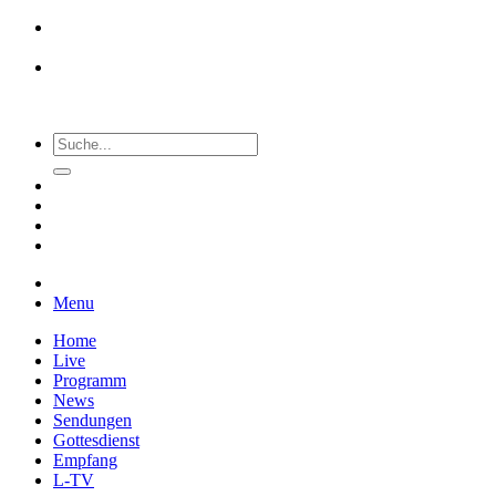
Menu
Home
Live
Programm
News
Sendungen
Gottesdienst
Empfang
L-TV