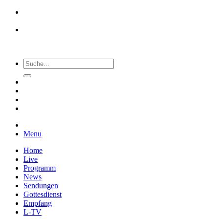
Menu
Home
Live
Programm
News
Sendungen
Gottesdienst
Empfang
L-TV