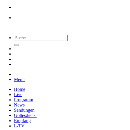
Menu
Home
Live
Programm
News
Sendungen
Gottesdienst
Empfang
L-TV