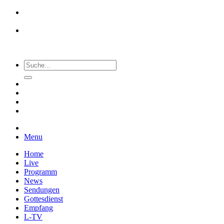
Menu
Home
Live
Programm
News
Sendungen
Gottesdienst
Empfang
L-TV