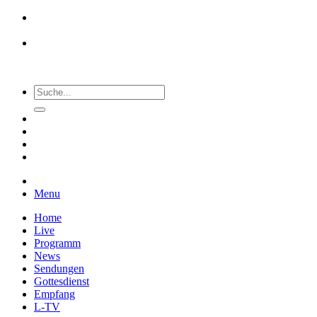
Menu
Home
Live
Programm
News
Sendungen
Gottesdienst
Empfang
L-TV