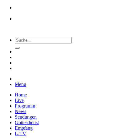
Menu
Home
Live
Programm
News
Sendungen
Gottesdienst
Empfang
L-TV