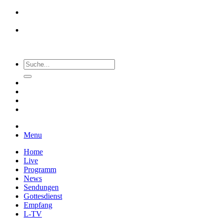
Menu
Home
Live
Programm
News
Sendungen
Gottesdienst
Empfang
L-TV