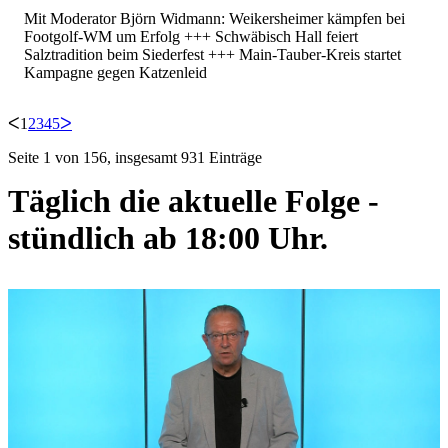
Mit Moderator Björn Widmann: Weikersheimer kämpfen bei
Footgolf-WM um Erfolg +++ Schwäbisch Hall feiert
Salztradition beim Siederfest +++ Main-Tauber-Kreis startet
Kampagne gegen Katzenleid
ᐸ
1
2
3
4
5
ᐳ
Seite 1 von 156, insgesamt 931 Einträge
Täglich die aktuelle Folge -
stündlich ab 18:00 Uhr.