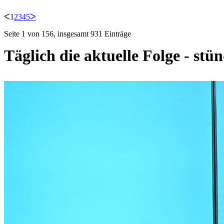
ᐸ
1
2
3
4
5
ᐳ
Seite 1 von 156, insgesamt 931 Einträge
Täglich die aktuelle Folge - stü