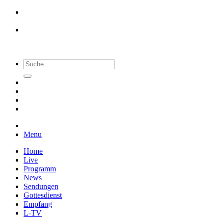
Menu
Home
Live
Programm
News
Sendungen
Gottesdienst
Empfang
L-TV