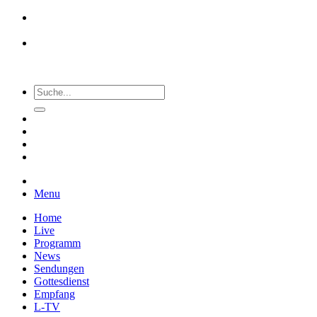
Menu
Home
Live
Programm
News
Sendungen
Gottesdienst
Empfang
L-TV