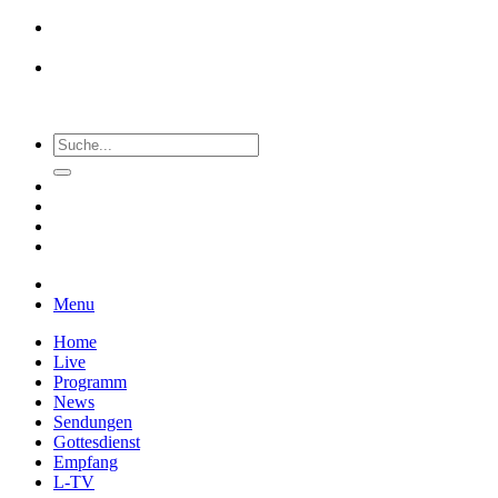
Menu
Home
Live
Programm
News
Sendungen
Gottesdienst
Empfang
L-TV