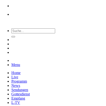
Menu
Home
Live
Programm
News
Sendungen
Gottesdienst
Empfang
L-TV