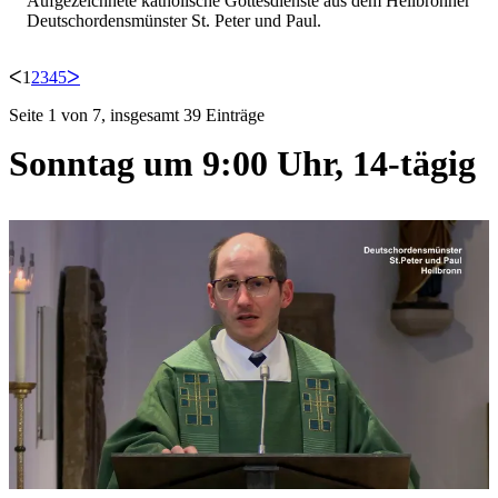
Aufgezeichnete katholische Gottesdienste aus dem Heilbronner
Deutschordensmünster St. Peter und Paul.
ᐸ
1
2
3
4
5
ᐳ
Seite 1 von 7, insgesamt 39 Einträge
Sonntag um 9:00 Uhr, 14-tägig