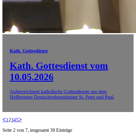
Kath. Gottesdienst
Kath. Gottesdienst vom
10.05.2026
Aufgezeichnete katholische Gottesdienste aus dem
Heilbronner Deutschordensmünster St. Peter und Paul.
ᐸ
1
2
3
4
5
ᐳ
Seite 2 von 7, insgesamt 39 Einträge