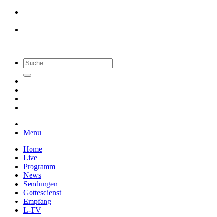
Menu
Home
Live
Programm
News
Sendungen
Gottesdienst
Empfang
L-TV