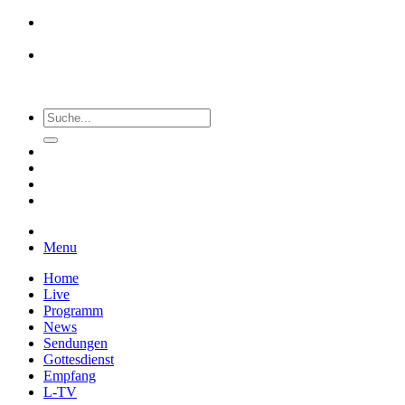
Menu
Home
Live
Programm
News
Sendungen
Gottesdienst
Empfang
L-TV