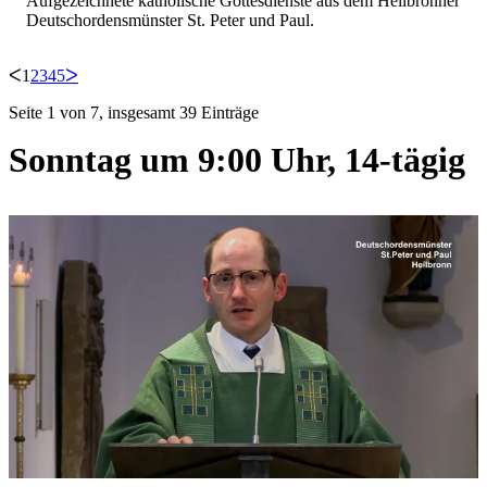
Aufgezeichnete katholische Gottesdienste aus dem Heilbronner
Deutschordensmünster St. Peter und Paul.
ᐸ
1
2
3
4
5
ᐳ
Seite 1 von 7, insgesamt 39 Einträge
Sonntag um 9:00 Uhr, 14-tägig