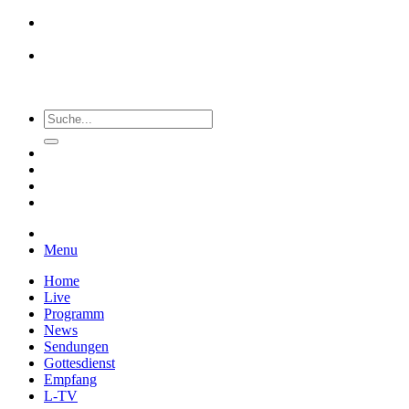
Menu
Home
Live
Programm
News
Sendungen
Gottesdienst
Empfang
L-TV