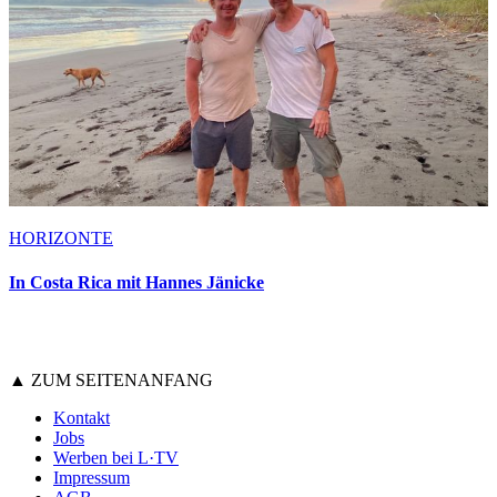
HORIZONTE
In Costa Rica mit Hannes Jänicke
▲ ZUM SEITENANFANG
Kontakt
Jobs
Werben bei L·TV
Impressum