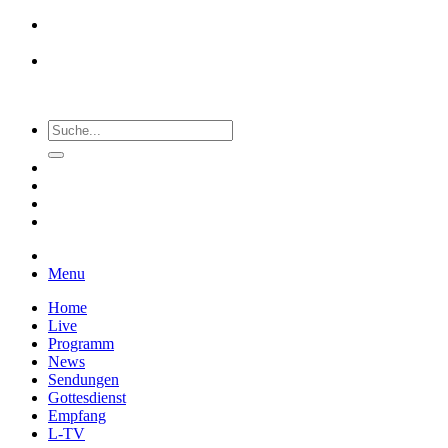
Menu
Home
Live
Programm
News
Sendungen
Gottesdienst
Empfang
L-TV