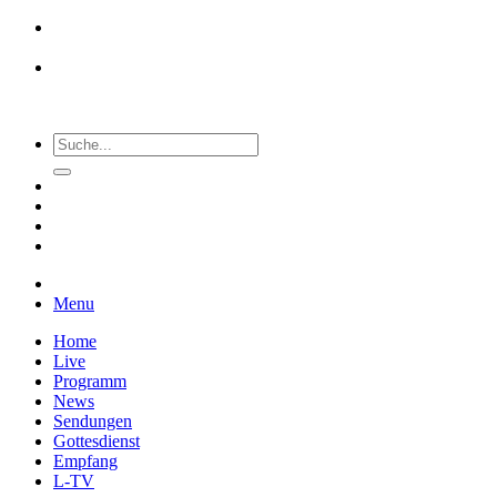
Menu
Home
Live
Programm
News
Sendungen
Gottesdienst
Empfang
L-TV