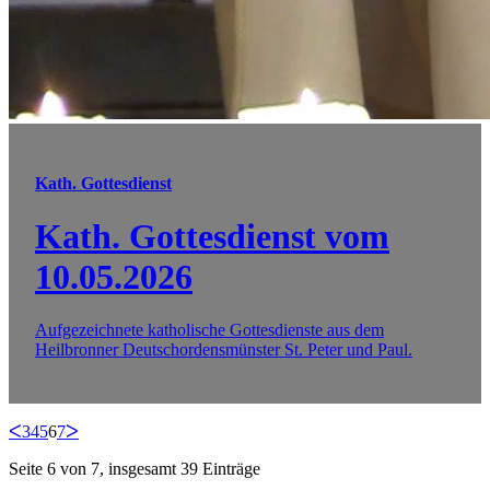
Kath. Gottesdienst
Kath. Gottesdienst vom
10.05.2026
Aufgezeichnete katholische Gottesdienste aus dem
Heilbronner Deutschordensmünster St. Peter und Paul.
ᐸ
3
4
5
6
7
ᐳ
Seite 6 von 7, insgesamt 39 Einträge