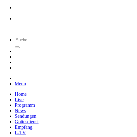
Menu
Home
Live
Programm
News
Sendungen
Gottesdienst
Empfang
L-TV