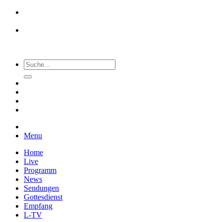
Menu
Home
Live
Programm
News
Sendungen
Gottesdienst
Empfang
L-TV