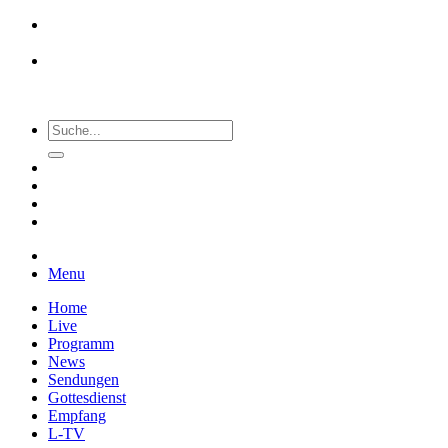
Menu
Home
Live
Programm
News
Sendungen
Gottesdienst
Empfang
L-TV