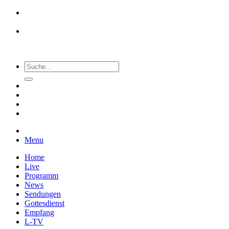
Menu
Home
Live
Programm
News
Sendungen
Gottesdienst
Empfang
L-TV