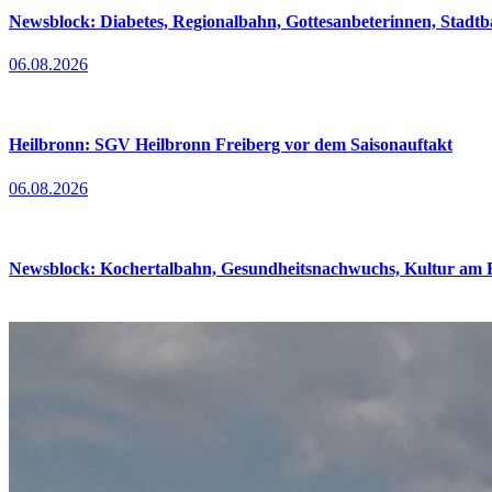
Newsblock: Diabetes, Regionalbahn, Gottesanbeterinnen, Stadt
06.08.2026
Heilbronn: SGV Heilbronn Freiberg vor dem Saisonauftakt
06.08.2026
Newsblock: Kochertalbahn, Gesundheitsnachwuchs, Kultur am Fl