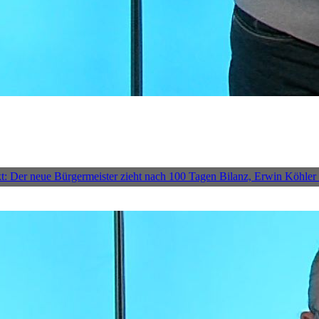
kt: Der neue Bürgermeister zieht nach 100 Tagen Bilanz, Erwin Köhler