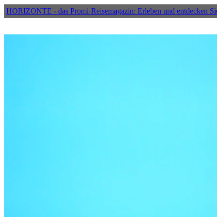
HORIZONTE - das Promi-Reisemagazin: Erleben und entdecken Sie Rei