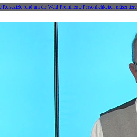
seziele rund um die Welt! Prominente Persönlichkeiten präsentieren 