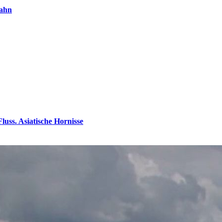
bahn
uss. Asiatische Hornisse