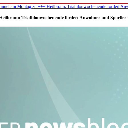
unnel am Montag zu +++ Heilbronn: Triathlonwochenende fordert Anw
Heilbronn: Triathlonwochenende fordert Anwohner und Sportler 