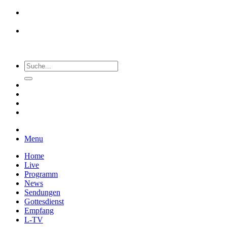
Menu
Home
Live
Programm
News
Sendungen
Gottesdienst
Empfang
L-TV