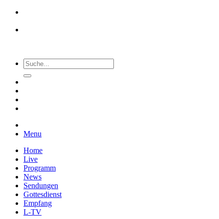
Menu
Home
Live
Programm
News
Sendungen
Gottesdienst
Empfang
L-TV