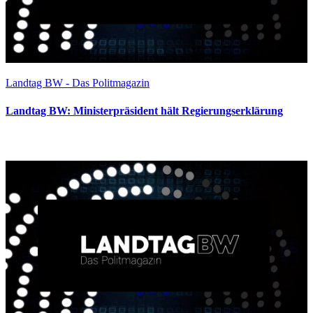
Landtag BW - Das Politmagazin
Landtag BW: Ministerpräsident hält Regierungserklärung