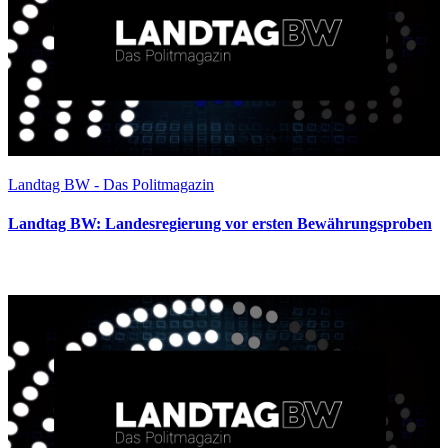
Landtag BW - Das Politmagazin
Landtag BW: Landesregierung vor ersten Bewährungsproben