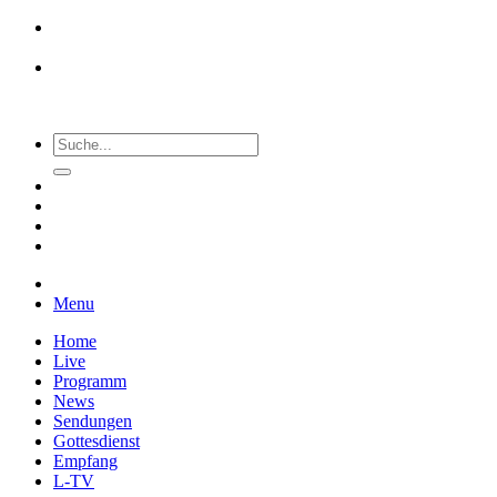
Menu
Home
Live
Programm
News
Sendungen
Gottesdienst
Empfang
L-TV