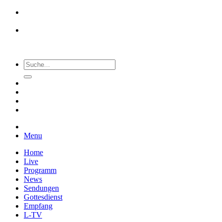
Menu
Home
Live
Programm
News
Sendungen
Gottesdienst
Empfang
L-TV