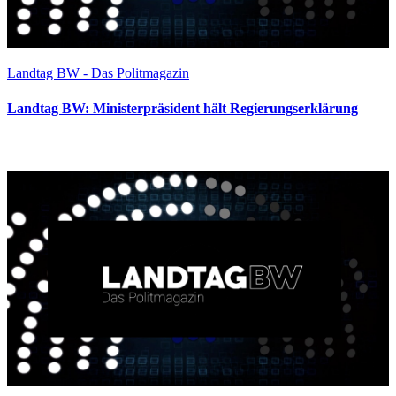
Landtag BW - Das Politmagazin
Landtag BW: Ministerpräsident hält Regierungserklärung