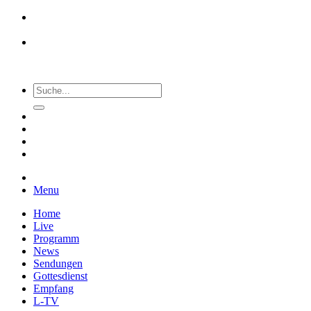
Menu
Home
Live
Programm
News
Sendungen
Gottesdienst
Empfang
L-TV